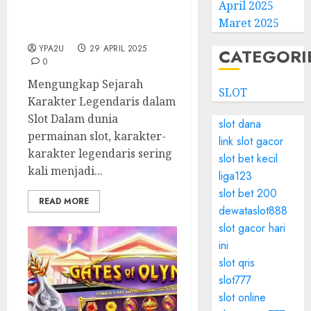
April 2025
Slot Online dengan
Maret 2025
Karakter Legendaris
YPA2U
29 APRIL 2025
CATEGORI
0
Mengungkap Sejarah
SLOT
Karakter Legendaris dalam
Slot Dalam dunia
slot dana
permainan slot, karakter-
link slot gacor
karakter legendaris sering
slot bet kecil
kali menjadi...
liga123
slot bet 200
READ MORE
dewataslot888
slot gacor hari
ini
slot qris
slot777
slot online