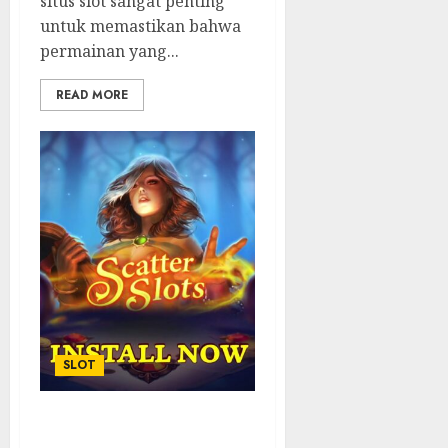
situs slot sangat penting
untuk memastikan bahwa
permainan yang...
READ MORE
SLOT
Perbedaan Antara Slot