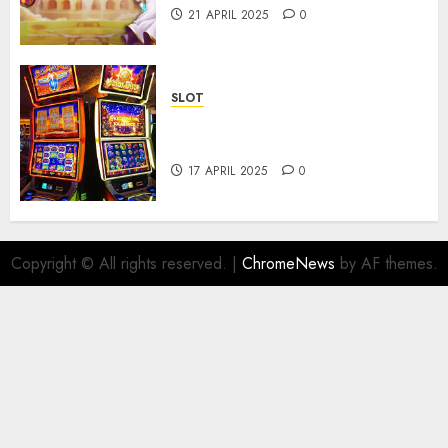
21 APRIL 2025
0
SLOT
Rahasia Mendapatkan Free
Spins di Slot Online
17 APRIL 2025
0
Copyright © All rights reserved.
|
ChromeNews
by AF themes.